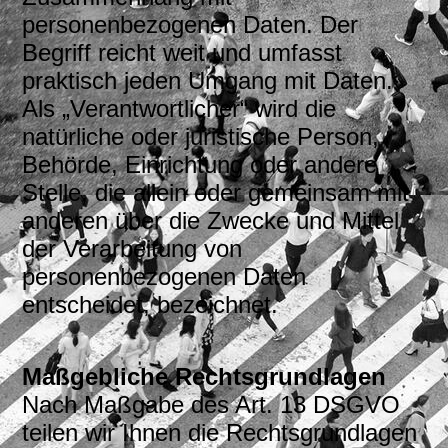
personenbezogenen Daten. Der
Begriff reicht weit und umfasst
praktisch jeden Umgang mit Daten.
Als „Verantwortlicher“ wird die
natürliche oder juristische Person,
Behörde, Einrichtung oder andere
Stelle, die allein oder gemeinsam mit
anderen über die Zwecke und Mittel
der Verarbeitung von
personenbezogenen Daten
entscheidet, bezeichnet.
Maßgebliche Rechtsgrundlagen
Nach Maßgabe des Art. 13 DSGVO
teilen wir Ihnen die Rechtsgrundlagen