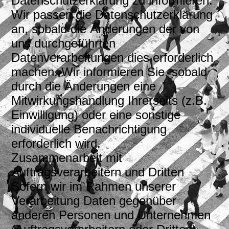
Datenschutzerklärung zu informieren.
Wir passen die Datenschutzerklärung
an, sobald die Änderungen der von
uns durchgeführten
Datenverarbeitungen dies erforderlich
machen. Wir informieren Sie, sobald
durch die Änderungen eine
Mitwirkungshandlung Ihrerseits (z.B.
Einwilligung) oder eine sonstige
individuelle Benachrichtigung
erforderlich wird.
Zusammenarbeit mit
Auftragsverarbeitern und Dritten
Sofern wir im Rahmen unserer
Verarbeitung Daten gegenüber
anderen Personen und Unternehmen