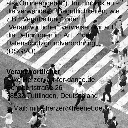
als „Onlineangebot“). Im Hinblick auf
die verwendeten Begrifflichkeiten, wie
z.B. „Verarbeitung“ oder
„Verantwortlicher“ verweisen wir auf
die Definitionen im Art. 4 der
Datenschutzgrundverordnung
(DSGVO).
Verantwortlicher
Mike Herzer, art-for-dance.de
Schubertstraße 26
78532 Tuttlingen, Deutschland
E-Mail: mike.herzer@freenet.de