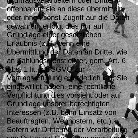
(Auftragsverarbeitern oder Dritten)
offenbaren, sie an diese übermitteln
oder ihnen sonst Zugriff auf die Daten
gewähren, erfolgt dies nur auf
Grundlage einer gesetzlichen
Erlaubnis (z.B. wenn eine
Übermittlung der Daten an Dritte, wie
an Zahlungsdienstleister, gem. Art. 6
Abs. 1 lit. b DSGVO zur
Vertragserfüllung erforderlich ist), Sie
eingewilligt haben, eine rechtliche
Verpflichtung dies vorsieht oder auf
Grundlage unserer berechtigten
Interessen (z.B. beim Einsatz von
Beauftragten, Webhostern, etc.).
Sofern wir Dritte mit der Verarbeitung