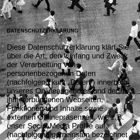
DATEN­SCHUTZ­ERKLÄRUNG
Diese Datenschutzerklärung klärt Sie
über die Art, den Umfang und Zweck
der Verarbeitung von
personenbezogenen Daten
(nachfolgend kurz „Daten“) innerhalb
unseres Onlineangebotes und der mit
ihm verbundenen Webseiten,
Funktionen und Inhalte sowie
externen Onlinepräsenzen, wie z.B.
unser Social Media Profile auf.
(nachfolgend gemeinsam bezeichnet