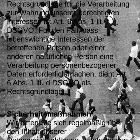
Rechtsgrundlage für die Verarbeitung
zur Wahrung unserer berechtigten
Interessen ist Art. 6 Abs. 1 lit. f
DSGVO. Für den Fall, dass
lebenswichtige Interessen der
betroffenen Person oder einer
anderen natürlichen Person eine
Verarbeitung personenbezogener
Daten erforderlich machen, dient Art.
6 Abs. 1 lit. d DSGVO als
Rechtsgrundlage.
Sicherheitsmaßnahmen
Wir bitten Sie sich regelmäßig über
den Inhalt unserer