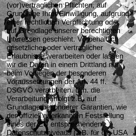
(vor)vertraglichen Pflichten, auf
Grundlage Ihrer Einwilligung, aufgrund
einer rechtlichen Verpflichtung oder
auf Grundlage unserer berechtigten
Interessen geschieht. Vorbehaltlich
gesetzlicher oder vertraglicher
Erlaubnisse, verarbeiten oder lassen
wir die Daten in einem Drittland nur
beim Vorliegen der besonderen
Voraussetzungen der Art. 44 ff.
DSGVO verarbeiten. D.h. die
Verarbeitung erfolgt z.B. auf
Grundlage besonderer Garantien, wie
der offiziell anerkannten Feststellung
eines der EU entsprechenden
Datenschutzniveaus (z.B. für die USA