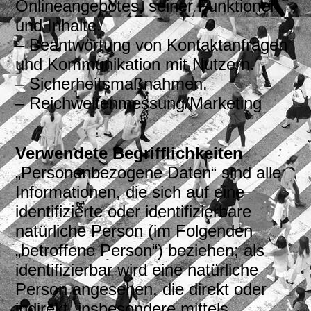
Onlineangebotes, seiner Funktionen
und Inhalte.
– Beantwortung von Kontaktanfragen
und Kommunikation mit Nutzern.
– Sicherheitsmaßnahmen.
– Reichweitenmessung/Marketing
Verwendete Begrifflichkeiten
„Personenbezogene Daten“ sind alle
Informationen, die sich auf eine
identifizierte oder identifizierbare
natürliche Person (im Folgenden
„betroffene Person“) beziehen; als
identifizierbar wird eine natürliche
Person angesehen, die direkt oder
indirekt, insbesondere mittels