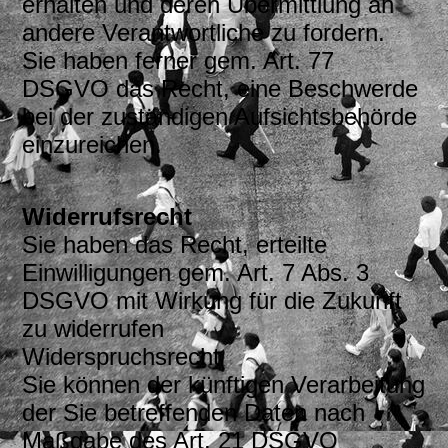
erhalten und deren Übermittlung an
andere Verantwortliche zu fordern.
Sie haben ferner gem. Art. 77
DSGVO das Recht, eine Beschwerde
bei der zuständigen Aufsichtsbehörde
einzureichen.
Widerrufsrecht
Sie haben das Recht, erteilte
Einwilligungen gem. Art. 7 Abs. 3
DSGVO mit Wirkung für die Zukunft
zu widerrufen
Widerspruchsrecht
Sie können der künftigen Verarbeitung
der Sie betreffenden Daten nach
Maßgabe des Art. 21 DSGVO