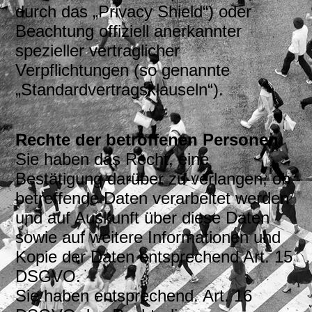
durch das „Privacy Shield“) oder
Beachtung offiziell anerkannter
spezieller vertraglicher
Verpflichtungen (so genannte
„Standardvertragsklauseln“).
Rechte der betroffenen Personen
Sie haben das Recht, eine
Bestätigung darüber zu verlangen, ob
betreffende Daten verarbeitet werden
und auf Auskunft über diese Daten
sowie auf weitere Informationen und
Kopie der Daten entsprechend Art. 15
DSGVO.
Sie haben entsprechend. Art. 16