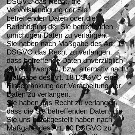
DSGVO das Recht, die
Vervollständigung der Sie
betreffenden Daten oder die
Berichtigung der Sie betreffenden
unrichtigen Daten zu verlangen.
Sie haben nach Maßgabe des Art. 17
DSGVO das Recht zu verlangen,
dass betreffende Daten unverzüglich
gelöscht werden, bzw. alternativ nach
Maßgabe des Art. 18 DSGVO eine
Einschränkung der Verarbeitung der
Daten zu verlangen.
Sie haben das Recht zu verlangen,
dass die Sie betreffenden Daten, die
Sie uns bereitgestellt haben nach
Maßgabe des Art. 20 DSGVO zu