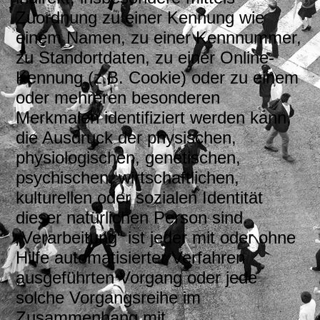
Zuordnung zu einer Kennung wie
einem Namen, zu einer Kennnummer,
zu Standortdaten, zu einer Online-
Kennung (z.B. Cookie) oder zu einem
oder mehreren besonderen
Merkmalen identifiziert werden kann,
die Ausdruck der physischen,
physiologischen, genetischen,
psychischen, wirtschaftlichen,
kulturellen oder sozialen Identität
dieser natürlichen Person sind.
„Verarbeitung“ ist jeder mit oder ohne
Hilfe automatisierter Verfahren
ausgeführten Vorgang oder jede
solche Vorgangsreihe im
Zusammenhang mit