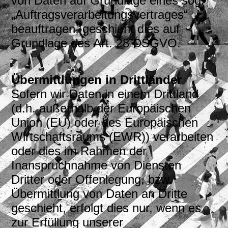
von Daten auf Grundlage eines sog.
„Auftragsverarbeitungsvertrages“
beauftragen, geschieht dies auf
Grundlage des Art. 28 DSGVO.
Übermittlungen in Drittländer
Sofern wir Daten in einem Drittland
(d.h. außerhalb der Europäischen
Union (EU) oder des Europäischen
Wirtschaftsraums (EWR)) verarbeiten
oder dies im Rahmen der
Inanspruchnahme von Diensten
Dritter oder Offenlegung, bzw.
Übermittlung von Daten an Dritte
geschieht, erfolgt dies nur, wenn es
zur Erfüllung unserer