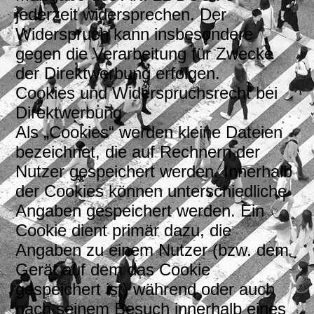
jederzeit widersprechen. Der
Widerspruch kann insbesondere
gegen die Verarbeitung für Zwecke
der Direktwerbung erfolgen.
Cookies und Widerspruchsrecht bei
Direktwerbung
Als „Cookies“ werden kleine Dateien
bezeichnet, die auf Rechnern der
Nutzer gespeichert werden. Innerhalb
der Cookies können unterschiedliche
Angaben gespeichert werden. Ein
Cookie dient primär dazu, die
Angaben zu einem Nutzer (bzw. dem
Gerät auf dem das Cookie
gespeichert ist) während oder auch
nach seinem Besuch innerhalb eines