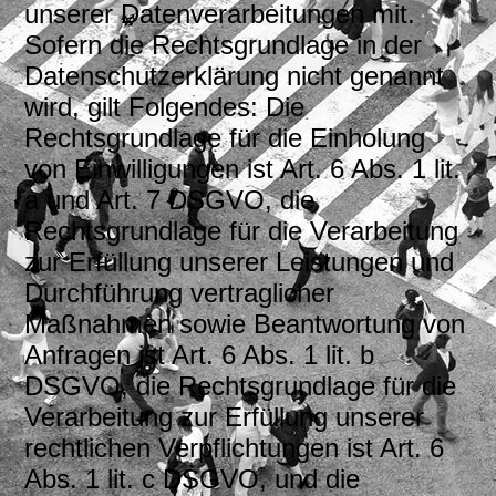
unserer Datenverarbeitungen mit.
Sofern die Rechtsgrundlage in der
Datenschutzerklärung nicht genannt
wird, gilt Folgendes: Die
Rechtsgrundlage für die Einholung
von Einwilligungen ist Art. 6 Abs. 1 lit.
a und Art. 7 DSGVO, die
Rechtsgrundlage für die Verarbeitung
zur Erfüllung unserer Leistungen und
Durchführung vertraglicher
Maßnahmen sowie Beantwortung von
Anfragen ist Art. 6 Abs. 1 lit. b
DSGVO, die Rechtsgrundlage für die
Verarbeitung zur Erfüllung unserer
rechtlichen Verpflichtungen ist Art. 6
Abs. 1 lit. c DSGVO, und die