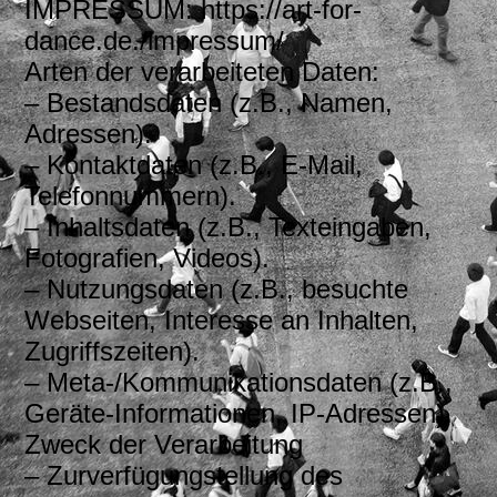
IMPRESSUM: https://art-for-
dance.de./impressum/
Arten der verarbeiteten Daten:
– Bestandsdaten (z.B., Namen,
Adressen).
– Kontaktdaten (z.B., E-Mail,
Telefonnummern).
– Inhaltsdaten (z.B., Texteingaben,
Fotografien, Videos).
– Nutzungsdaten (z.B., besuchte
Webseiten, Interesse an Inhalten,
Zugriffszeiten).
– Meta-/Kommunikationsdaten (z.B.,
Geräte-Informationen, IP-Adressen).
Zweck der Verarbeitung
– Zurverfügungstellung des